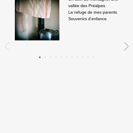
vallée des Préalpes.
Le refuge de mes parents.
Souvenirs d’enfance.
Prev
N
1
2
3
4
5
6
7
8
9
10
11